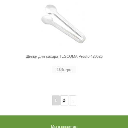
Щипци для сахара TESCOMA Presto 420526
105
грн
1
2
→
Мы в соцсетях