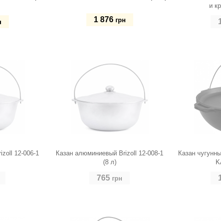
и к
1 876
грн
н
Купить
zoll 12-006-1
Казан алюминиевый Brizoll 12-008-1
Казан чугунны
(8 л)
K
765
грн