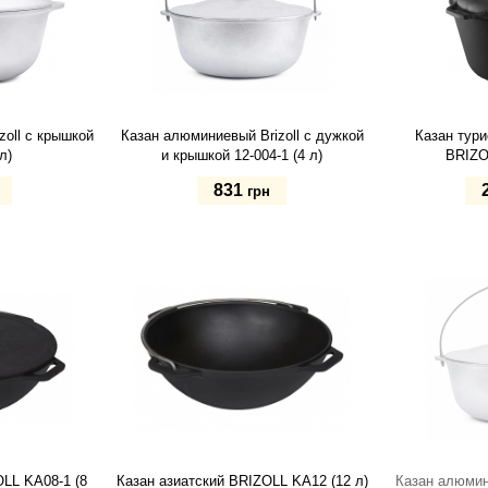
oll с крышкой
Казан алюминиевый Brizoll с дужкой
Казан тури
л)
и крышкой 12-004-1 (4 л)
BRIZOL
831
грн
Купить
Купит
LL KA08-1 (8
Казан азиатский BRIZOLL KA12 (12 л)
Казан алюмини