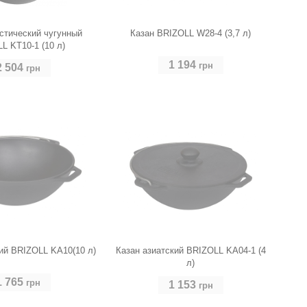
стический чугунный
Казан BRIZOLL W28-4 (3,7 л)
L KT10-1 (10 л)
1 194
грн
2 504
грн
ий BRIZOLL KA10(10 л)
Казан азиатский BRIZOLL KA04-1 (4
л)
1 765
грн
1 153
грн