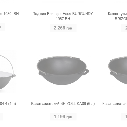
us 1989 -BH
Таджин Berlinger Haus BURGUNDY
Казан тури
1987-BH
BRIZOL
н
2 266
грн
4-4 (4 л)
Казан азиатский BRIZOLL KA06 (6 л)
Казан азиатск
1 199
грн