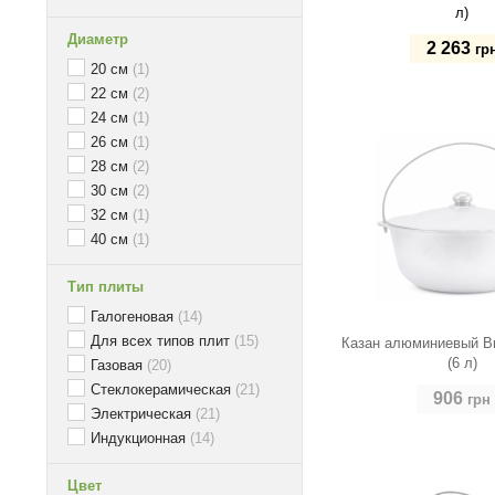
л)
Диаметр
2 263
гр
20 см
(1)
22 см
(2)
Купить
24 см
(1)
26 см
(1)
28 см
(2)
30 см
(2)
32 см
(1)
40 см
(1)
Тип плиты
Галогеновая
(14)
Для всех типов плит
(15)
Казан алюминиевый Bri
(6 л)
Газовая
(20)
Стеклокерамическая
(21)
906
грн
Электрическая
(21)
Индукционная
(14)
Цвет