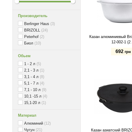
Производитель
Berlinger Haus
(3)
BRIZOLL
(24)
Peterhof
(2)
Казан алюминиевый Briz
12-002-1 (2 
Биол
(10)
692
грн
Обьем
1 - 2 л
(5)
Купить
2,1 - 3 л
(1)
3,1 - 4 л
(8)
5,1 - 7 л
(4)
7,1 - 10 л
(9)
10,1 -15 л
(4)
15,1-20 л
(1)
Материал
Алюминий
(12)
Чугун
(21)
Казан азиатский BRIZO