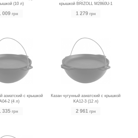
рышкой (10 л)
крышкой BRIZOLL M2860U-1
1 009
1 279
грн
грн
й азиатский с крышкой
Казан чугунный азиатский с крышкой
A04-2 (4 л)
KA12-3 (12 л)
1 335
2 961
грн
грн