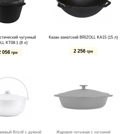
стический чугунный
Казан азиатский BRIZOLL KA15 (15 л)
L KT08-1 (8 л)
2 256
грн
2 056
грн
Купить
ь
евый Brizoll с дужкой
Жаровня чугунная с чугунной