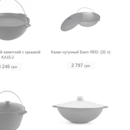
й азиатский с крышкой
Казан чугунный Биол 0932- (32 л)
KA15-2
2 787
грн
3 246
грн