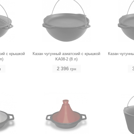
кий с крышкой
Казан чугунный азиатский с крышкой
Казан чугунны
л)
KA08-2 (8 л)
2 396
н
грн