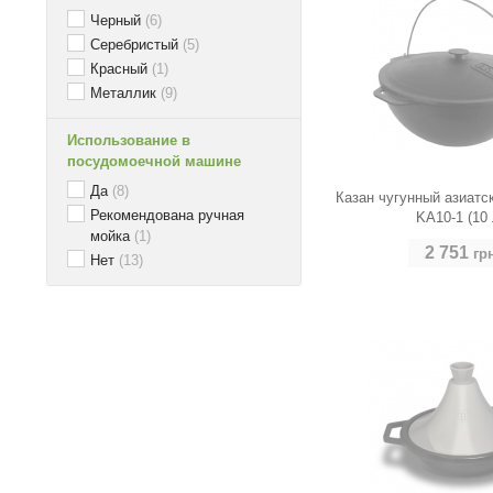
Черный
(6)
Серебристый
(5)
Красный
(1)
Металлик
(9)
Использование в
посудомоечной машине
Да
(8)
Казан чугунный азиатс
Рекомендована ручная
KA10-1 (10 
мойка
(1)
2 751
гр
Нет
(13)