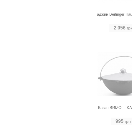
Таджин Berlinger Ha
2 056
гр
Казан BRIZOLL KA0
995
грн