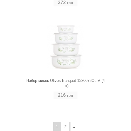
272
грн
Набор мисок Olives Banquet 1320078OLIV (4
шт)
216
грн
1
2
→