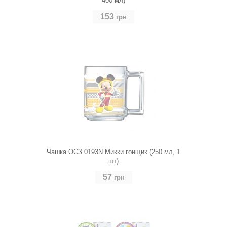
400 мл)
153
грн
Чашка ОСЗ 0193N Микки гонщик (250 мл, 1
шт)
57
грн