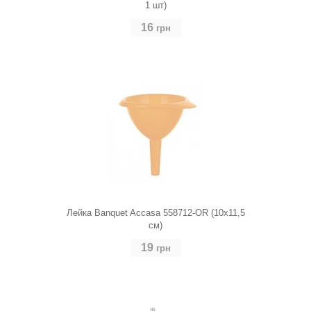
1 шт)
16
грн
Лейка Banquet Accasa 558712-OR (10х11,5
см)
19
грн