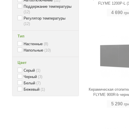
Автоотключение
(12)
FLYME 1200P-L (
Поддержание температуры
(12)
4 690
гр
Регулятор температуры
(12)
Тип
Настенные
(8)
Напольные
(10)
Цвет
Серый
(1)
Черный
(3)
Белый
(7)
Бежевый
(1)
Керамическая отопите
FLYME 900R-b черны
5 290
гр