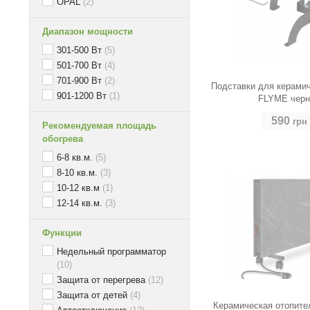
OPAL
(2)
Диапазон мощности
301-500 Вт
(5)
501-700 Вт
(4)
701-900 Вт
(2)
Подставки для керами
901-1200 Вт
(1)
FLYME чер
590
грн
Рекомендуемая площадь
обогрева
6-8 кв.м.
(5)
8-10 кв.м.
(3)
10-12 кв.м
(1)
12-14 кв.м.
(3)
Функции
Недельный программатор
(10)
Защита от перегрева
(12)
Защита от детей
(4)
Керамическая отопите