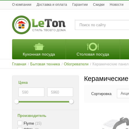
O компании
Доставка и оплата
Гарантии
Скидки
Новости
Кухонная посуда
Столовая посуда
Главная
Бытовая техника
Обогреватели
Керамические панел
/
/
/
Керамические
Цена
Акци
Сортировка
Производитель
Flyme
(15)