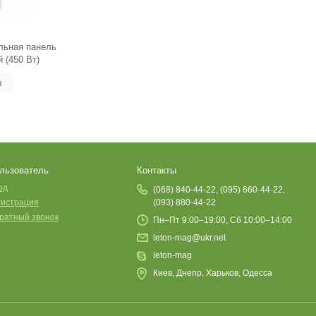
льная панель
 (450 Вт)
н
льзователь
Контакты
од
(068) 840-44-22, (095) 660-44-22,
гистрация
(093) 880-44-22
ратный звонок
Пн–Пт 9:00–19:00, Сб 10:00–14:00
leton-mag@ukr.net
leton-mag
Киев, Днепр, Харьков, Одесса