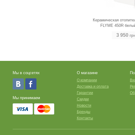
Керамическая отопите
FLYME 450R белый
3 950
гр
Мы в соцсетях
О магазине
По
O компании
Вх
Доставка и оплата
Ре
Гарантии
Об
Мы принимаем
Скидки
Новости
Бренды
Контакты