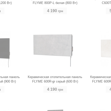
1200 Вт)
FLYME 800P-L белая (800 Вт)
C600T
4 190
н
грн
светло-с
льная панель
Керамическая отопительная панель
Керамическая
й (900 Вт)
FLYME 600R-gr серый (600 Вт)
FLYME 600R-
4 190
н
грн