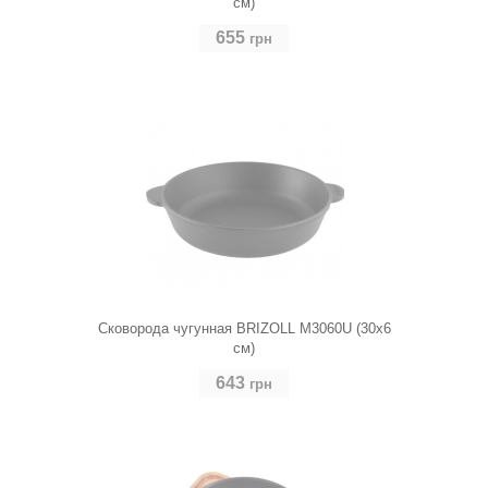
см)
655
грн
Сковорода чугунная BRIZOLL M3060U (30х6
см)
643
грн