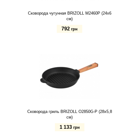
Сковорода чугунная BRIZOLL M2460P (24х6
см)
792
грн
Купить
Сковорода гриль BRIZOLL O2850G-P (28х5,8
см)
1 133
грн