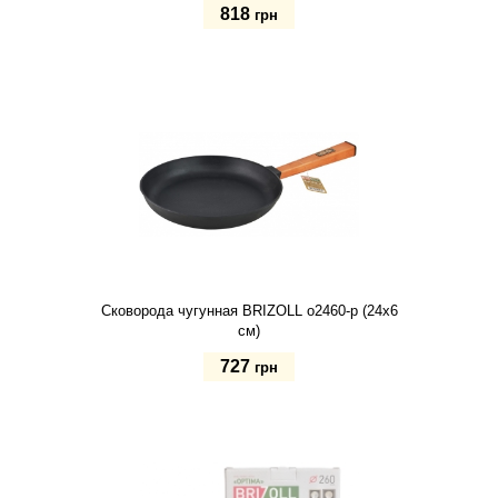
818
грн
Купить
Сковорода чугунная BRIZOLL о2460-р (24х6
см)
727
грн
Купить