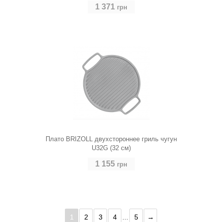
1 371
грн
Плато BRIZOLL двухстороннее гриль чугун
U32G (32 см)
1 155
грн
1
2
3
4
5
→
...