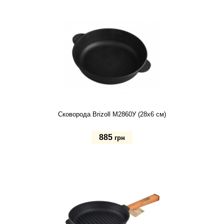
Купить
Сковорода Brizoll М2860У (28х6 см)
885
грн
Купить