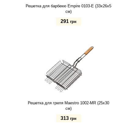
Решетка для барбекю Empire 0103-E (33х26х5
см)
291
грн
Купить
Решетка для гриля Maestro 1002-MR (25х30
см)
313
грн
Купить