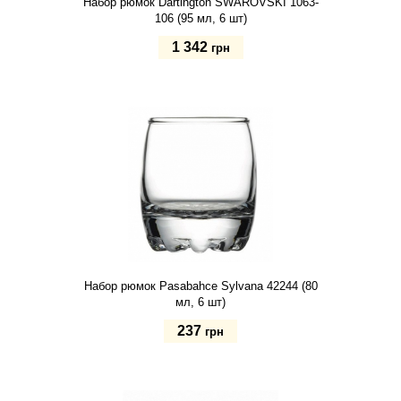
Набор рюмок Dartington SWAROVSKI 1063-
106 (95 мл, 6 шт)
1 342
грн
Купить
Набор рюмок Pasabahce Sylvana 42244 (80
мл, 6 шт)
237
грн
Купить