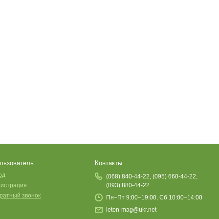
льзователь
Контакты
од
(068) 840-44-22, (095) 660-44-22,
гистрация
(093) 880-44-22
ратный звонок
Пн–Пт 9:00–19:00, Сб 10:00–14:00
leton-mag@ukr.net