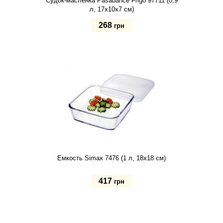
Судок-масленка Pasabahce Frigo 97711 (0,9
л, 17х10х7 см)
268
грн
Купить
Емкость Simax 7476 (1 л, 18х18 см)
417
грн
Купить