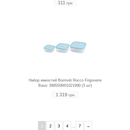
311
грн
Набор емкостей Bormioli Rocco Frigoverre
Basic 388550M01021990 (3 шт)
1 319
грн
1
2
3
4
7
→
...