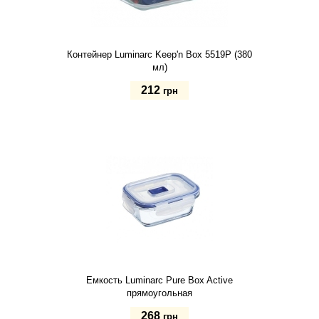
Контейнер Luminarc Keep'n Box 5519P (380
мл)
212
грн
Купить
Емкость Luminarc Pure Box Active
прямоугольная
268
грн