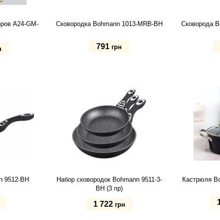
оров A24-GM-
Сковородка Bohmann 1013-MRB-BH
Сковорода 
791
грн
н
28 см
24 см
Купить
Купит
n 9512-BH
Набор сковородок Bohmann 9511-3-
Кастрюля B
BH (3 пр)
1 722
грн