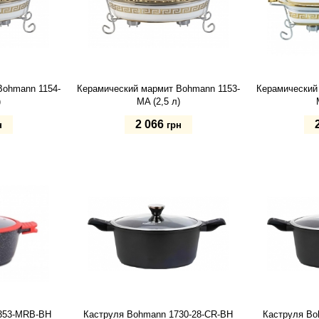
Bohmann 1154-
Керамический мармит Bohmann 1153-
Керамический
)
MA (2,5 л)
2 066
н
грн
Купить
Купит
353-MRB-BH
Каструля Bohmann 1730-28-CR-BH
Каструля Bo