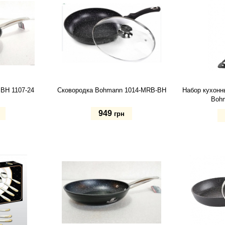
BH 1107-24
Сковородка Bohmann 1014-MRB-BH
Набор кухонн
Boh
949
грн
24 см
Купит
Купить