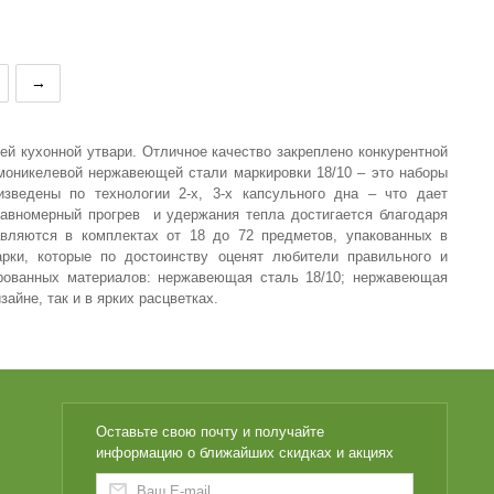
 л
Купить
ь
→
лей
кухонной утвари. Отличное качество закреплено конкурентной
омоникелевой нержавеющей стали маркировки 18/10 – это наборы
изведены по технологии 2-х, 3-х капсульного дна – что дает
Равномерный прогрев
и удержания тепла достигается благодаря
авляются в комплектах от 18 до 72 предметов, упакованных в
рки, которые по достоинству оценят любители правильного и
рованных материалов: нержавеющая сталь 18/10; нержавеющая
айне, так и в ярких расцветках.
Оставьте свою почту и получайте
информацию о ближайших скидках и акциях