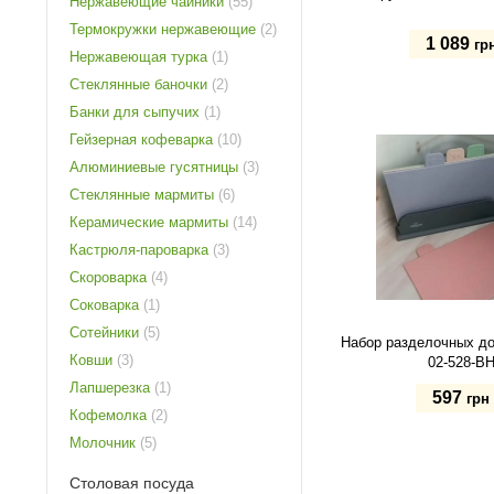
Нержавеющие чайники
(55)
Термокружки нержавеющие
(2)
1 089
гр
Нержавеющая турка
(1)
Стеклянные баночки
(2)
Ø22х10 см, 3 л
Банки для сыпучих
(1)
Гейзерная кофеварка
(10)
Купить
Алюминиевые гусятницы
(3)
Стеклянные мармиты
(6)
Керамические мармиты
(14)
Кастрюля-пароварка
(3)
Скороварка
(4)
Соковарка
(1)
Сотейники
(5)
Набор разделочных д
Ковши
(3)
02-528-B
Лапшерезка
(1)
597
грн
Кофемолка
(2)
Молочник
(5)
Купить
Столовая посуда