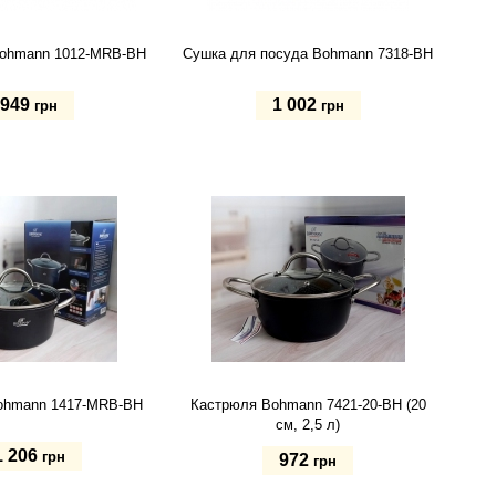
Bohmann 1012-MRB-BH
Сушка для посуда Bohmann 7318-BH
949
1 002
грн
грн
Купить
ь
ohmann 1417-MRB-BH
Кастрюля Bohmann 7421-20-BH (20
см, 2,5 л)
1 206
грн
972
грн