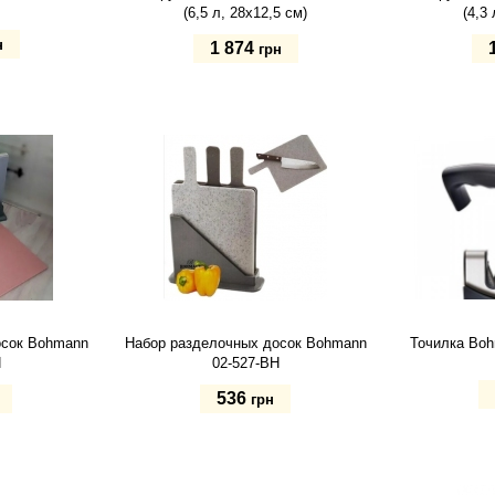
(6,5 л, 28х12,5 см)
(4,3 
н
1 874
грн
Купить
Купит
осок Bohmann
Набор разделочных досок Bohmann
Точилка Boh
H
02-527-BH
536
грн
Купит
Купить