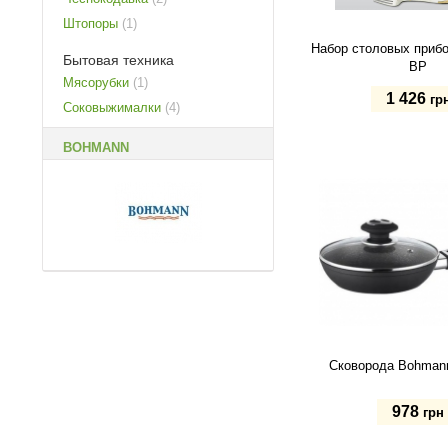
Штопоры
(1)
Набор столовых приб
Бытовая техника
BP
Мясорубки
(1)
1 426
гр
Соковыжималки
(4)
BOHMANN
Купить
Сковорода Bohman
978
грн