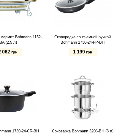
 мармит Bohmann 1152-
Сковородка со съемной ручкой
MA (2,5 л)
Bohmann 1730-24-FP-BH
2 062
1 199
грн
грн
ь
Купить
hmann 1730-24-CR-BH
Соковарка Bohmann 3206-BH (8 л)