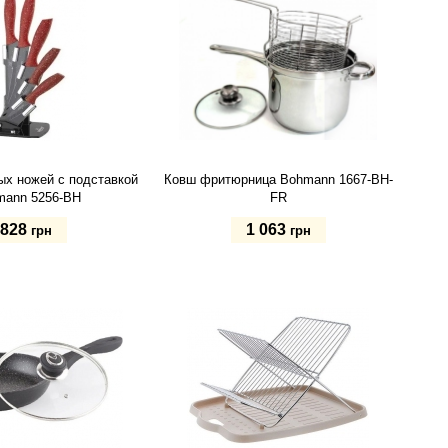
ых ножей с подставкой
Ковш фритюрница Bohmann 1667-BH-
mann 5256-BH
FR
828
1 063
грн
грн
ь
Купить