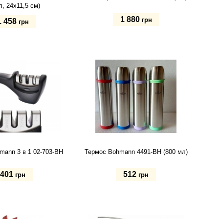
л, 24х11,5 см)
1 880
грн
1 458
грн
Купить
ь
mann 3 в 1 02-703-BH
Термос Bohmann 4491-BH (800 мл)
401
512
грн
грн
ь
Купить