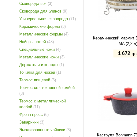
Сковорода вок
(3)
Сковорода для блинов
(9)
Универсальная сковорода
(71)
Керамические формы
(3)
Металлические формы
(4)
Керамический мармит 
Наборы ножей
(43)
MA (2,2 л
Специальные ножи
(4)
1 672
гр
Металлические ножи
(3)
Держатели и колоды
(1)
Купить
Точилка для ножей
(1)
Термос пищевой
(6)
Термос со стеклянной колбой
(3)
Термос с металлической
колбой
(11)
Френч-пресс
(6)
Заварники
(3)
Эмалированные чайники
(3)
Каструля Bohmann 7