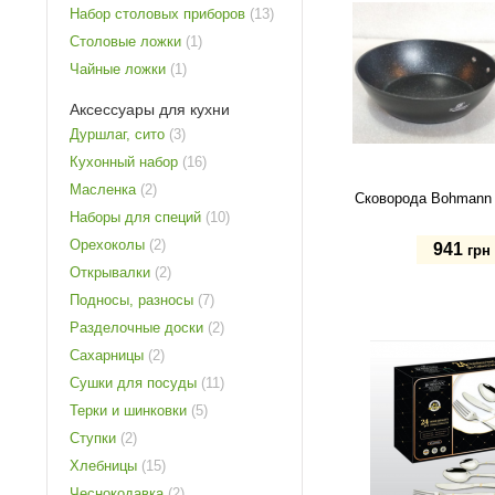
Набор столовых приборов
(13)
Столовые ложки
(1)
Чайные ложки
(1)
Аксессуары для кухни
Дуршлаг, сито
(3)
Кухонный набор
(16)
Масленка
(2)
Сковорода Bohmann 
Наборы для специй
(10)
Орехоколы
(2)
941
грн
Открывалки
(2)
Подносы, разносы
(7)
Купить
Разделочные доски
(2)
Сахарницы
(2)
Сушки для посуды
(11)
Терки и шинковки
(5)
Ступки
(2)
Хлебницы
(15)
Чеснокодавка
(2)