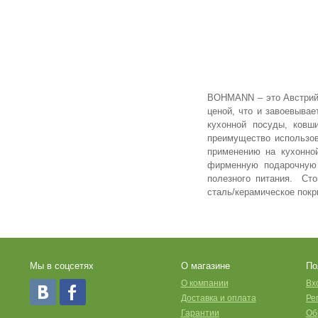
24 см
Купить
BOHMANN – это Австрийс
ценой, что и завоевыва
кухонной посуды, ковш
преимущество использов
применению на кухонно
фирменную подарочную 
полезного питания. Ст
сталь/керамическое покры
Мы в соцсетях
О магазине
По
O компании
Вх
Доставка и оплата
Ре
Гарантии
Об