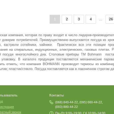
24 см, 4,3
Купить
Купит
1
2
3
4
26
...
кая компания, которая по праву входит в число
лидеров-производите
ет доверие потребителей. Преимущественно выпускается посуда из хр
и, кастрюли сотейники, чайники. Практически все эти позиции про
ания на спиральных, индукционных, электрических, газовых плитах. 
й посуде многослойного дна. Столовые приборы ТМ
Bohmann
пост
упаковку. В каталоге продукции поставляются механические парова
оить отметь, что компания BOHMANN производит термосы из комбини
тие; пластик/стекло. Посуда поставляется как в лаконичном строгом диз
льзователь
Контакты
од
(068) 840-44-22, (095) 660-44-22,
гистрация
(093) 880-44-22
ратный звонок
Пн–Пт 9:00–19:00, Сб 10:00–14:00