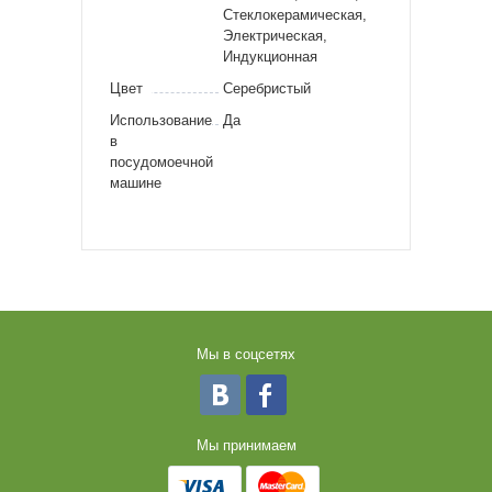
Стеклокерамическая,
Электрическая,
Индукционная
Цвет
Серебристый
Использование
Да
в
посудомоечной
машине
Мы в соцсетях
Мы принимаем