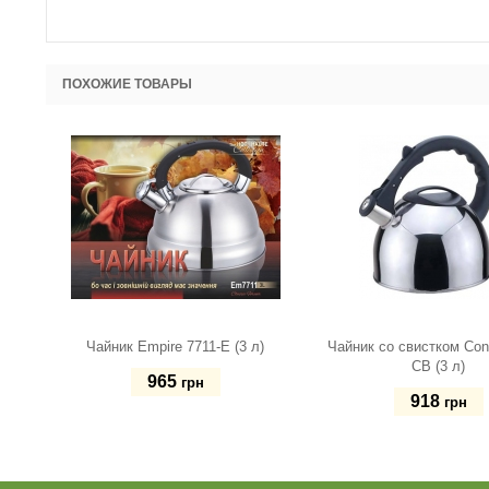
ПОХОЖИЕ ТОВАРЫ
Чайник Empire 7711-E (3 л)
Чайник со свистком Con 
CB (3 л)
965
грн
918
грн