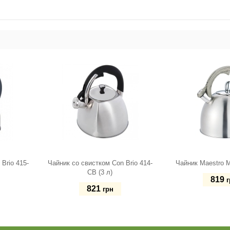
Brio 415-
Чайник со свистком Con Brio 414-
Чайник Maestro M
CB (3 л)
819
г
821
грн