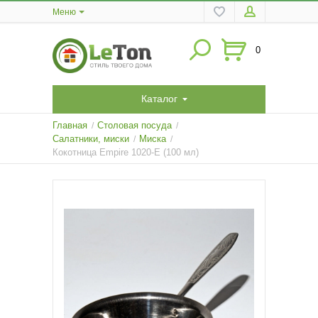
Меню
0
Каталог
Главная
Столовая посуда
/
/
Салатники, миски
Миска
/
/
Кокотница Empire 1020-E (100 мл)