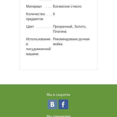
Материал
Богемское стекло
Количество
6
предметов
Цвет
Прозрачный, Золото,
Платина
Использование
Рекомендована ручная
в
мойка
посудомоечной
машине
Мы в соцсетях
Мы принимаем