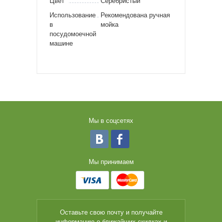
Цвет
Серебристый
Использование
Рекомендована ручная
в
мойка
посудомоечной
машине
Мы в соцсетях
Мы принимаем
Оставьте свою почту и получайте
информацию о ближайших скидках и