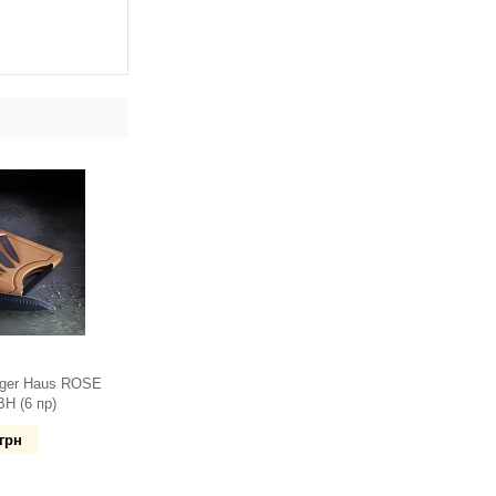
nger Haus ROSE
H (6 пр)
грн