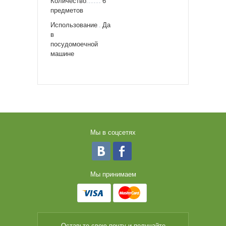
Количество
6
предметов
Использование
Да
в
посудомоечной
машине
Мы в соцсетях
Мы принимаем
Оставьте свою почту и получайте