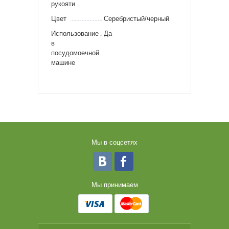
рукояти
Цвет
Серебристый/черный
Использование
Да
в
посудомоечной
машине
Мы в соцсетях
Мы принимаем