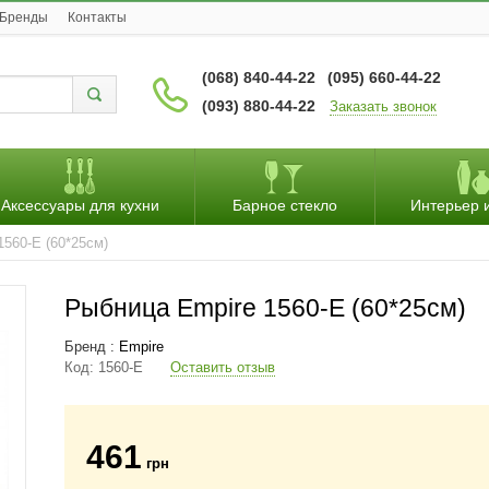
Бренды
Контакты
(068) 840-44-22
(095) 660-44-22
(093) 880-44-22
Заказать звонок
Аксессуары для кухни
Барное стекло
Интерьер 
1560-E (60*25см)
Рыбница Empire 1560-E (60*25см)
Бренд :
Empire
Код:
1560-E
Оставить отзыв
461
грн