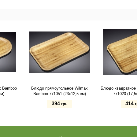
x Bamboo
Блюдо прямоугольное Wilmax
Блюдо квадратное
см)
Bamboo 771051 (23х12,5 см)
771020 (17,5
394
414
грн
г