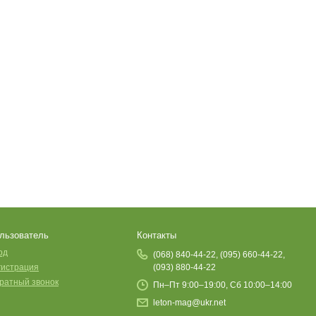
льзователь
Контакты
од
(068) 840-44-22, (095) 660-44-22,
гистрация
(093) 880-44-22
ратный звонок
Пн–Пт 9:00–19:00, Сб 10:00–14:00
leton-mag@ukr.net