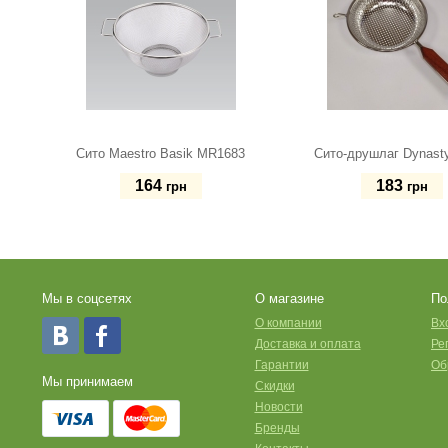
Сито Maestro Basik MR1683
Сито-друшлаг Dynast
164
183
грн
грн
Мы в соцсетях
О магазине
По
O компании
Вх
Доставка и оплата
Ре
Гарантии
Об
Мы принимаем
Скидки
Новости
Бренды