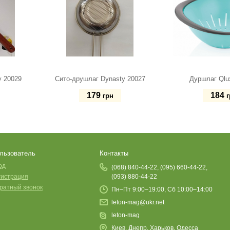
y 20029
Сито-друшлаг Dynasty 20027
Дуршлаг Qlu
179
184
грн
г
льзователь
Контакты
од
(068) 840-44-22, (095) 660-44-22,
гистрация
(093) 880-44-22
ратный звонок
Пн–Пт 9:00–19:00, Сб 10:00–14:00
leton-mag@ukr.net
leton-mag
Киев, Днепр, Харьков, Одесса