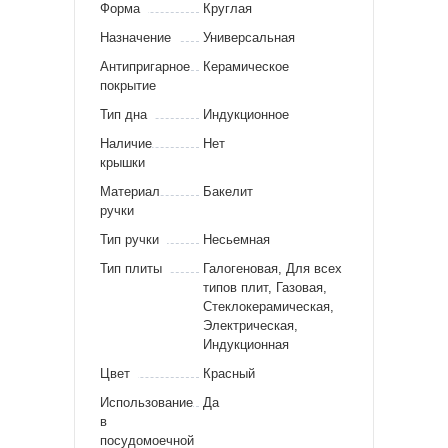
Форма
Круглая
Назначение
Универсальная
Антипригарное
Керамическое
покрытие
Тип дна
Индукционное
Наличие
Нет
крышки
Материал
Бакелит
ручки
Тип ручки
Несьемная
Тип плиты
Галогеновая, Для всех
типов плит, Газовая,
Стеклокерамическая,
Электрическая,
Индукционная
Цвет
Красный
Использование
Да
в
посудомоечной