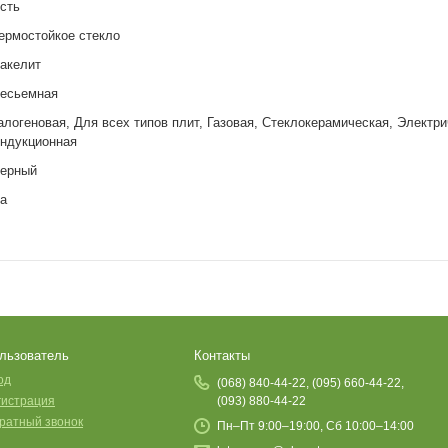
сть
ермостойкое стекло
акелит
есьемная
алогеновая, Для всех типов плит, Газовая, Стеклокерамическая, Электри
ндукционная
ерный
а
льзователь
Контакты
од
(068) 840-44-22, (095) 660-44-22,
гистрация
(093) 880-44-22
ратный звонок
Пн–Пт 9:00–19:00, Сб 10:00–14:00