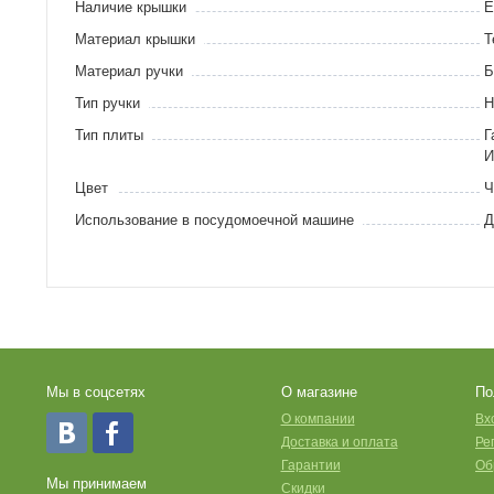
Наличие крышки
Е
Материал крышки
Т
Материал ручки
Б
Тип ручки
Н
Тип плиты
Г
И
Цвет
Ч
Использование в посудомоечной машине
Д
Мы в соцсетях
О магазине
По
O компании
Вх
Доставка и оплата
Ре
Гарантии
Об
Мы принимаем
Скидки