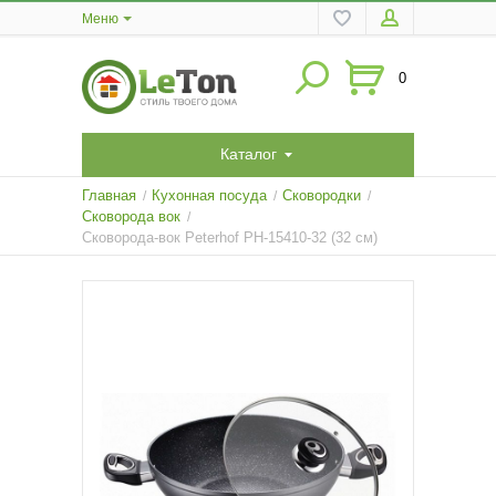
Меню
0
Каталог
Главная
Кухонная посуда
Сковородки
/
/
/
Сковорода вок
/
Сковорода-вок Peterhof PH-15410-32 (32 см)