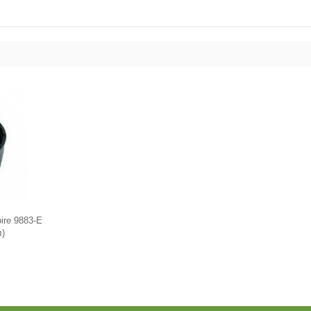
ire 9883-E
л)