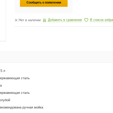
Сообщить о появлении
Добавить в сравнение
В список избр
Нет в наличии
,5 л
ержавеющая сталь
а
ержавеющая сталь
олубой
екомендована ручная мойка