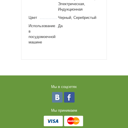
Электрическая,
Индукционная
Цвет
Черный, Серебристый
Использование
Да
в
посудомоечной
машине
Мы в соцсетях
Мы принимаем