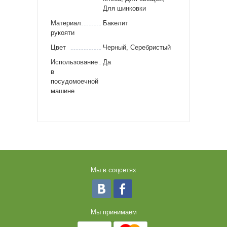
Для шинковки
Материал
Бакелит
рукояти
Цвет
Черный, Серебристый
Использование
Да
в
посудомоечной
машине
Мы в соцсетях
Мы принимаем