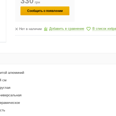
330
грн
Сообщить о появлении
Добавить в сравнение
В список избр
Нет в наличии
итой алюминий
4 см
руглая
ниверсальная
ерамическое
сть